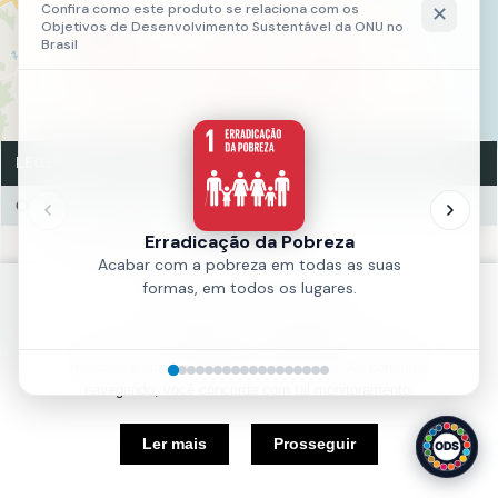
2
2
2
LEGENDA
Obra - Habitação
FINALIZADO (11)
A INICIAR (10)
Política de Cookies
EM EXECUÇÃO (10)
Nós usamos cookies e outras tecnologias semelhantes para
Fonte:
MAPPFOR
melhorar a sua experiência em nosso site. Ao continuar
Ano:
2023
navegando, você concorda com tal monitoramento.
5 km
Ler mais
Prosseguir