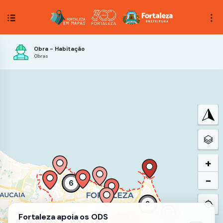
Obra - Habitação
Obras
+
−
6
3