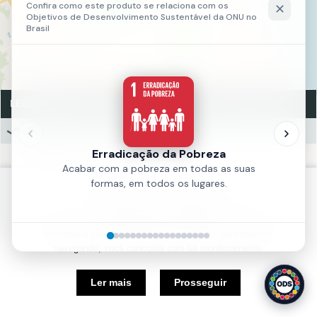
LEGENDA
Binários Implantados em Fortaleza
Binários
Fonte:
AMC
Política de Cookies
Ano:
2026
Nós usamos cookies e outras tecnologias semelhantes para
melhorar a sua experiência em nosso site. Ao continuar
navegando, você concorda com tal monitoramento.
5 km
Ler mais
Prosseguir