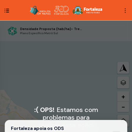
Densidade Proposta (hab/ha)- Trecho 4
Plano Específico Metrô Sul
+
−
:( OPS!
Estamos com
problemas para
realizar essa ação!