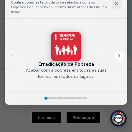
Fale
Recarregue
conosco
a página
Política de Cookies
Nós usamos cookies e outras tecnologias semelhantes para
melhorar a sua experiência em nosso site. Ao continuar
navegando, você concorda com tal monitoramento.
10 km
Ler mais
Prosseguir