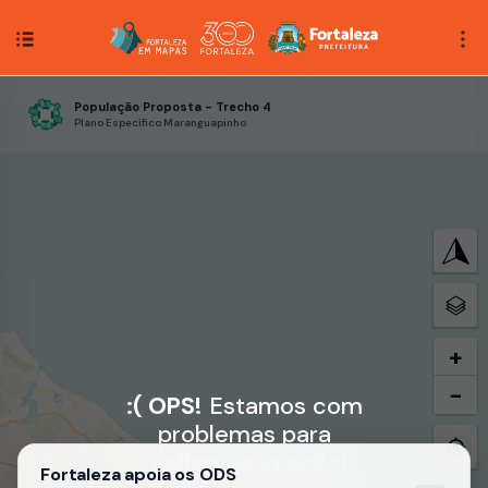
População Proposta - Trecho 4
Plano Específico Maranguapinho
+
−
:( OPS!
Estamos com
problemas para
realizar essa ação!