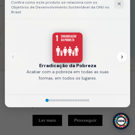
Fale
Recarregue
conosco
a página
Política de Cookies
Nós usamos cookies e outras tecnologias semelhantes para
melhorar a sua experiência em nosso site. Ao continuar
navegando, você concorda com tal monitoramento.
10 km
Ler mais
Prosseguir