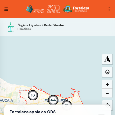
Órgãos Ligados à Rede Fibrafor
Fibra Ótica
+
−
16
44
21