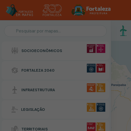
Personalização do Mapa
SOCIOECONÔMICOS
POLIGONO
FORTALEZA 2040
Zonas Especiais de Interesse Social
INFRAESTRUTURA
RESETAR
CONCLUIR
LEGISLAÇÃO
TERRITORIAIS