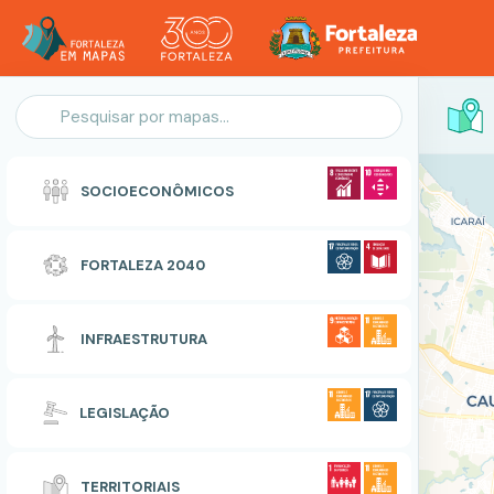
Personalização do Mapa
SOCIOECONÔMICOS
POLIGONO
FORTALEZA 2040
Zonas Especiais de Interesse Social
INFRAESTRUTURA
RESETAR
CONCLUIR
LEGISLAÇÃO
TERRITORIAIS