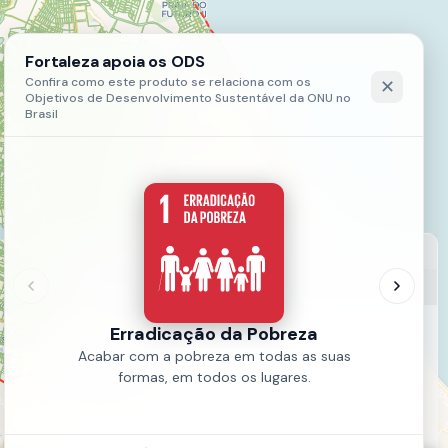
LEGENDA
Quadras Fiscais
Quadras Fiscais
Fonte:
SEFIN
Ano:
2023