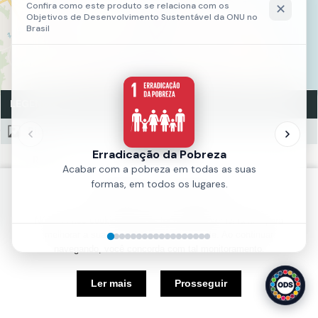
LEGENDA
Rios
Rios
Fonte:
SEFIN
Política de Cookies
Ano:
2016
Nós usamos cookies e outras tecnologias semelhantes para
melhorar a sua experiência em nosso site. Ao continuar
navegando, você concorda com tal monitoramento.
5 km
Ler mais
Prosseguir