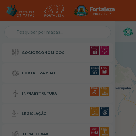
Personalização do Mapa
SOCIOECONÔMICOS
POLIGONO
FORTALEZA 2040
Zonas Especiais de Interesse Social
INFRAESTRUTURA
RESETAR
CONCLUIR
LEGISLAÇÃO
TERRITORIAIS