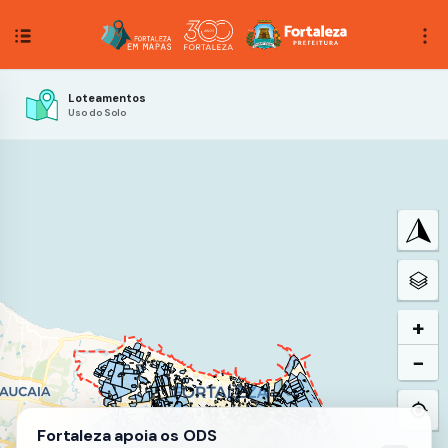
Loteamentos
Uso do Solo
+
−