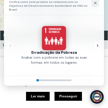
LEGENDA
Loteamentos
Loteamentos
Fonte:
SEUMA
Política de Cookies
Ano:
2018
Nós usamos cookies e outras tecnologias semelhantes para
melhorar a sua experiência em nosso site. Ao continuar
navegando, você concorda com tal monitoramento.
5 km
Ler mais
Prosseguir