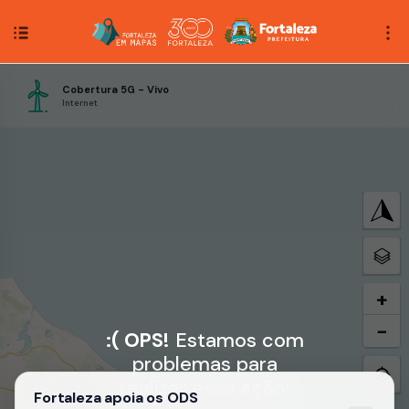
Cobertura 5G - Vivo
Internet
+
−
:( OPS!
Estamos com
problemas para
realizar essa ação!