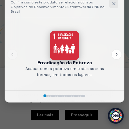
Fale
Recarregue
conosco
a página
Política de Cookies
Nós usamos cookies e outras tecnologias semelhantes para
melhorar a sua experiência em nosso site. Ao continuar
navegando, você concorda com tal monitoramento.
10 km
Ler mais
Prosseguir