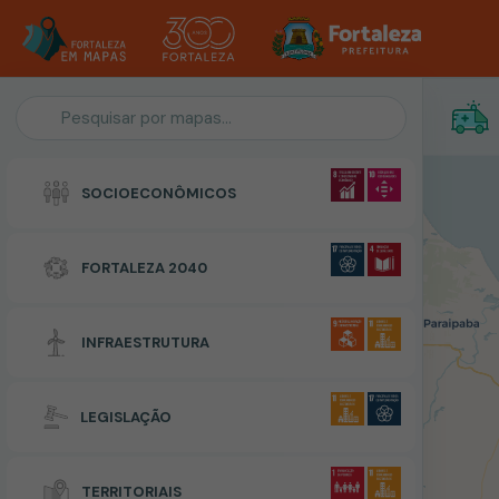
Personalização do Mapa
SOCIOECONÔMICOS
POLIGONO
FORTALEZA 2040
Zonas Especiais de Interesse Social
INFRAESTRUTURA
RESETAR
CONCLUIR
LEGISLAÇÃO
TERRITORIAIS