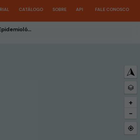
RIAL
CATÁLOGO
SOBRE
API
FALE CONOSCO
22- Incidências Por Bairro - Ano 2022 - 22ª Semana Epidemiológica
+
−