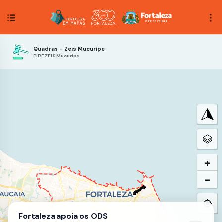
Quadras - Zeis Mucuripe
PIRF ZEIS Mucuripe
+
−