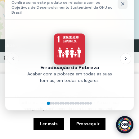
LEGENDA
Quadras - Zeis Mucuripe
Quadras - Zeis Mucuripe
Fonte:
UNIFOR
Política de Cookies
Ano:
2019
Nós usamos cookies e outras tecnologias semelhantes para
melhorar a sua experiência em nosso site. Ao continuar
navegando, você concorda com tal monitoramento.
5 km
Ler mais
Prosseguir