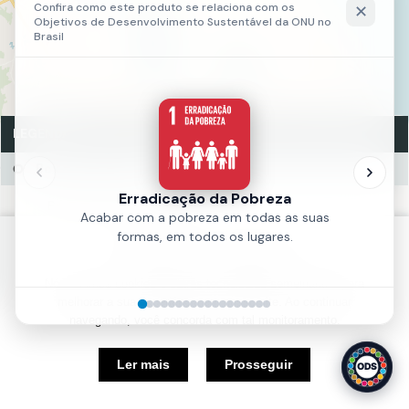
LEGENDA
Box de Zoonoses
Box de Zoonoses (9)
Fonte:
SMS
Política de Cookies
Ano:
2023
Nós usamos cookies e outras tecnologias semelhantes para
melhorar a sua experiência em nosso site. Ao continuar
navegando, você concorda com tal monitoramento.
5 km
Ler mais
Prosseguir