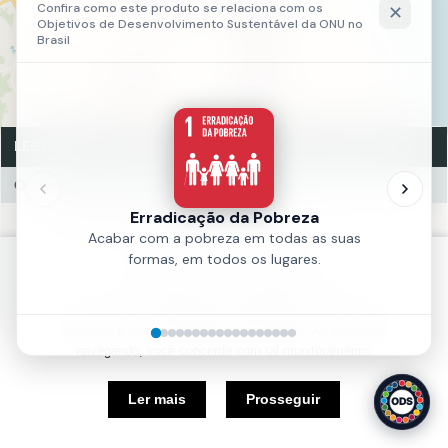
2
2
LEGENDA
Instituições de Ensino Superior
Instituições de Ensino Superior (47)
Fonte:
Censup (INEP)/Diobs(IPLANFOR)
Política de Cookies
Ano:
2022
Nós usamos cookies e outras tecnologias semelhantes para
melhorar a sua experiência em nosso site. Ao continuar
navegando, você concorda com tal monitoramento.
5 km
Ler mais
Prosseguir