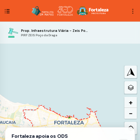
Prop. Infraestrutura Viária - Zeis Poço da Draga
PIRF ZEIS Poço da Draga
+
−