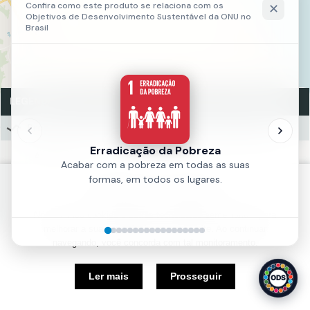
LEGENDA
Prop. Infraestrutura Viária - Zeis Poço da Draga
Avenida
Rua
Política de Cookies
Fonte:
UFC
Nós usamos cookies e outras tecnologias semelhantes para
Ano:
2019
melhorar a sua experiência em nosso site. Ao continuar
navegando, você concorda com tal monitoramento.
5 km
Ler mais
Prosseguir