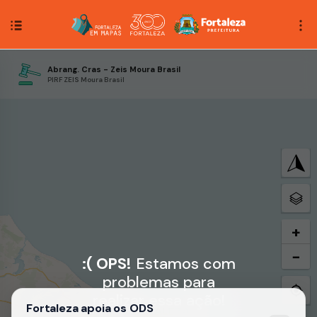
Abrang. Cras - Zeis Moura Brasil
PIRF ZEIS Moura Brasil
+
−
:( OPS!
Estamos com
problemas para
realizar essa ação!