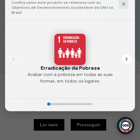
Fale
Recarregue
conosco
a página
Política de Cookies
Nós usamos cookies e outras tecnologias semelhantes para
melhorar a sua experiência em nosso site. Ao continuar
navegando, você concorda com tal monitoramento.
10 km
Ler mais
Prosseguir