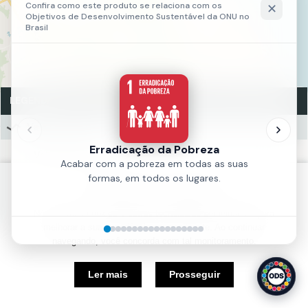
LEGENDA
Valas e Drenos
Valas e Drenos
Fonte:
SEFIN
Política de Cookies
Ano:
2016
Nós usamos cookies e outras tecnologias semelhantes para
melhorar a sua experiência em nosso site. Ao continuar
navegando, você concorda com tal monitoramento.
5 km
Ler mais
Prosseguir