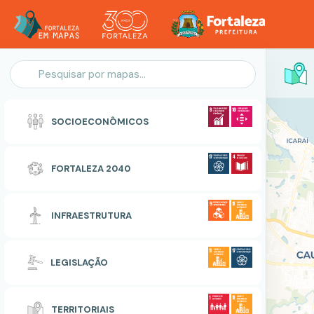
Personalização do Mapa
SOCIOECONÔMICOS
POLIGONO
FORTALEZA 2040
Zonas Especiais de Interesse Social
INFRAESTRUTURA
RESETAR
CONCLUIR
LEGISLAÇÃO
TERRITORIAIS