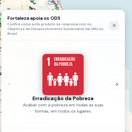
LEGENDA
Assentamentos em Áreas de Risco
não
parcial
total
Fonte:
PLHISFOR