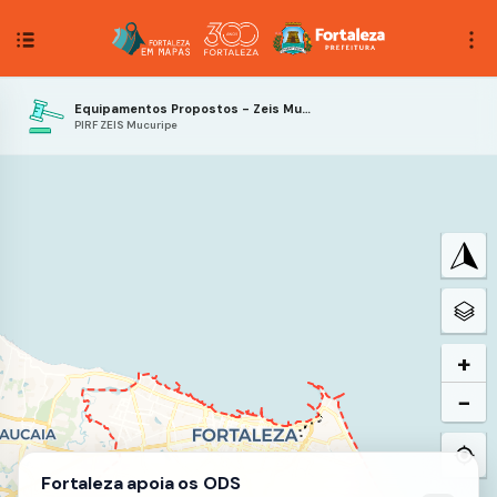
Equipamentos Propostos - Zeis Mucuripe
PIRF ZEIS Mucuripe
+
−