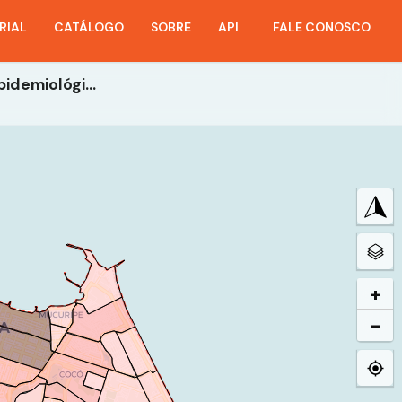
RIAL
CATÁLOGO
SOBRE
API
FALE CONOSCO
21- Incidências Por Bairro - Ano 2021 - 36ª Semana Epidemiológica
+
−