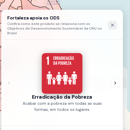
LEGENDA
21- Incidências Por Bairro - Ano 2021 - 36ª Semana Epidemiológica
170 - 1474
1474 - 2778
2778 - 4082
4082 - 5386
5386 - 6690