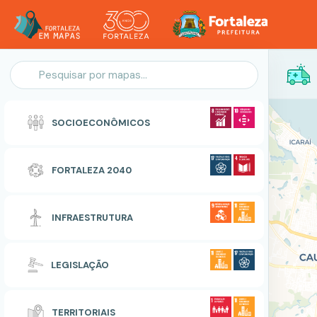
Personalização do Mapa
SOCIOECONÔMICOS
POLIGONO
FORTALEZA 2040
Zonas Especiais de Interesse Social
INFRAESTRUTURA
RESETAR
CONCLUIR
LEGISLAÇÃO
TERRITORIAIS