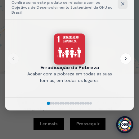
Fale
Recarregue
conosco
a página
Política de Cookies
Nós usamos cookies e outras tecnologias semelhantes para
melhorar a sua experiência em nosso site. Ao continuar
navegando, você concorda com tal monitoramento.
10 km
Ler mais
Prosseguir