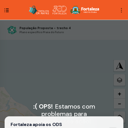
População Proposta - trecho 4
Plano específico Praia do Futuro
+
−
:( OPS!
Estamos com
problemas para
realizar essa ação!