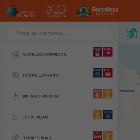
Personalização do Mapa
SOCIOECONÔMICOS
POLIGONO
FORTALEZA 2040
Zonas Especiais de Interesse Social
INFRAESTRUTURA
RESETAR
CONCLUIR
LEGISLAÇÃO
TERRITORIAIS