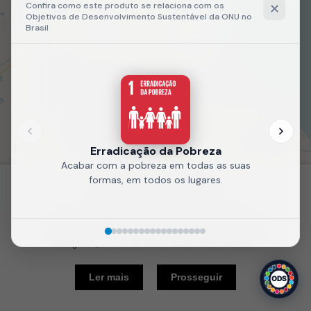
Fale
Recarregue
conosco
a página
Política de Cookies
Nós usamos cookies e outras tecnologias semelhantes para
melhorar a sua experiência em nosso site. Ao continuar
navegando, você concorda com tal monitoramento.
10 km
Ler mais
Prosseguir