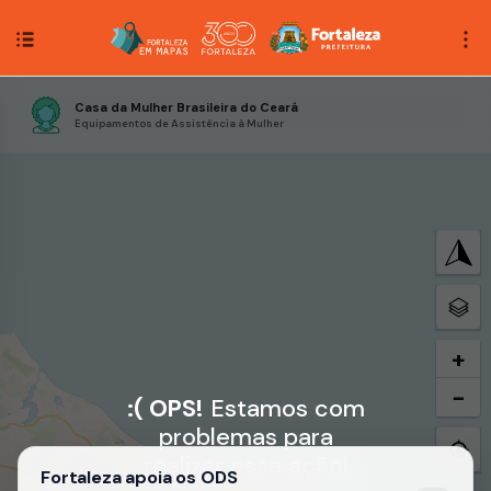
Casa da Mulher Brasileira do Ceará
Equipamentos de Assistência à Mulher
+
−
:( OPS!
Estamos com
problemas para
realizar essa ação!