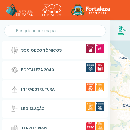
Personalização do Mapa
SOCIOECONÔMICOS
POLIGONO
FORTALEZA 2040
Zonas Especiais de Interesse Social
INFRAESTRUTURA
RESETAR
CONCLUIR
LEGISLAÇÃO
TERRITORIAIS