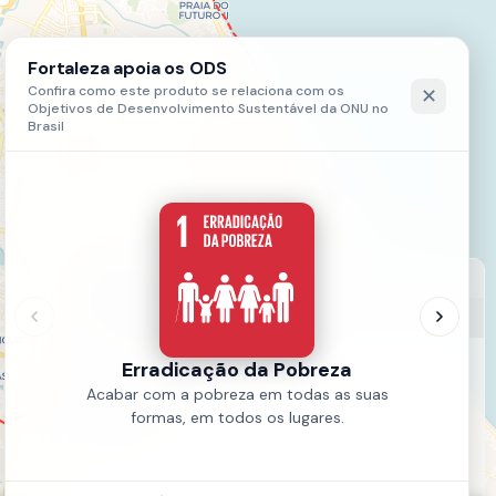
LEGENDA
Lotes - Zeis Moura Brasil
Lotes - Zeis Moura Brasil
Fonte:
UECE
Ano:
2019