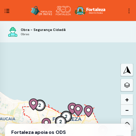
Obra - Segurança Cidadã
Obras
+
2
−
2
2