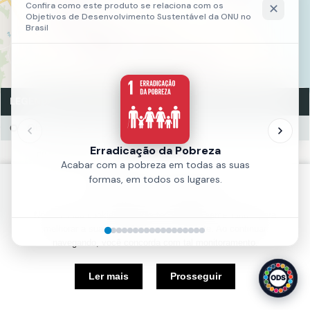
LEGENDA
Obra - Segurança Cidadã
FINALIZADO (17)
EM EXECUÇÃO (1)
Política de Cookies
Fonte:
MAPPFOR
Nós usamos cookies e outras tecnologias semelhantes para
Ano:
2023
melhorar a sua experiência em nosso site. Ao continuar
navegando, você concorda com tal monitoramento.
5 km
Ler mais
Prosseguir