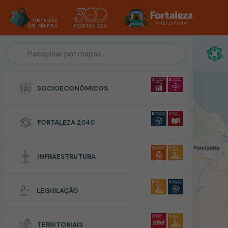
Personalização do Mapa
SOCIOECONÔMICOS
POLIGONO
FORTALEZA 2040
Zonas Especiais de Interesse Social
INFRAESTRUTURA
RESETAR
CONCLUIR
LEGISLAÇÃO
TERRITORIAIS