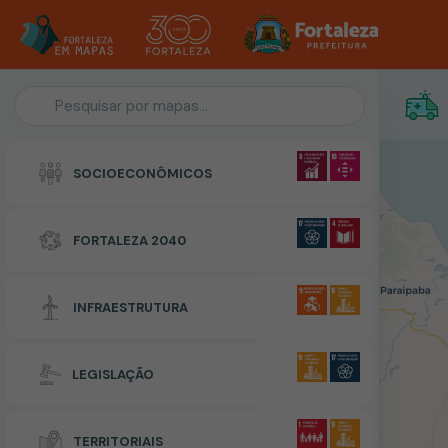
Personalização do Mapa
SOCIOECONÔMICOS
POLIGONO
FORTALEZA 2040
Zonas Especiais de Interesse Social
INFRAESTRUTURA
RESETAR
CONCLUIR
LEGISLAÇÃO
TERRITORIAIS