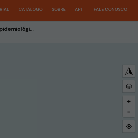
RIAL
CATÁLOGO
SOBRE
API
FALE CONOSCO
14- Incidências Por Bairro - Ano 2022 - 14ª Semana Epidemiológica
+
−