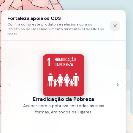
LEGENDA
18- Incidências Por Bairros - Ano 2021- 33ª Semana Epidemiológica
170 - 1472
1472 - 2773
2773 - 4075
4075 - 5376
5376 - 6678