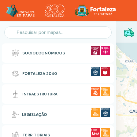
Personalização do Mapa
SOCIOECONÔMICOS
POLIGONO
FORTALEZA 2040
Zonas Especiais de Interesse Social
INFRAESTRUTURA
RESETAR
CONCLUIR
LEGISLAÇÃO
TERRITORIAIS