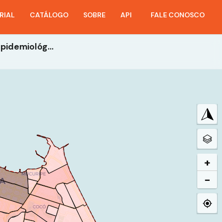
RIAL
CATÁLOGO
SOBRE
API
FALE CONOSCO
18- Incidências Por Bairros - Ano 2021- 33ª Semana Epidemiológica
+
−