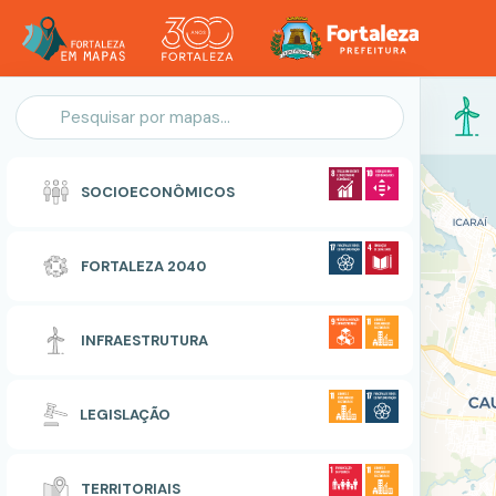
Personalização do Mapa
SOCIOECONÔMICOS
POLIGONO
FORTALEZA 2040
Zonas Especiais de Interesse Social
INFRAESTRUTURA
RESETAR
CONCLUIR
LEGISLAÇÃO
TERRITORIAIS