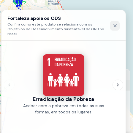
LEGENDA
Rede de Abastecimento
Em operação
Projetado
Fonte:
CEGAS
Ano:
2016