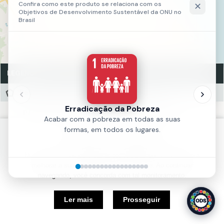
LEGENDA
Base Programatica Proposta- Trecho 3
DENSIFICAÇÃO EM TORNO DAS ÁREAS VERDES
DENSIFICAÇÃO PARA VIABILIDADE DO TRANSPORTE
Política de Cookies
ÁREAS VERDES
Nós usamos cookies e outras tecnologias semelhantes para
Fonte:
IPLANFOR
melhorar a sua experiência em nosso site. Ao continuar
Ano:
2018
navegando, você concorda com tal monitoramento.
5 km
Ler mais
Prosseguir