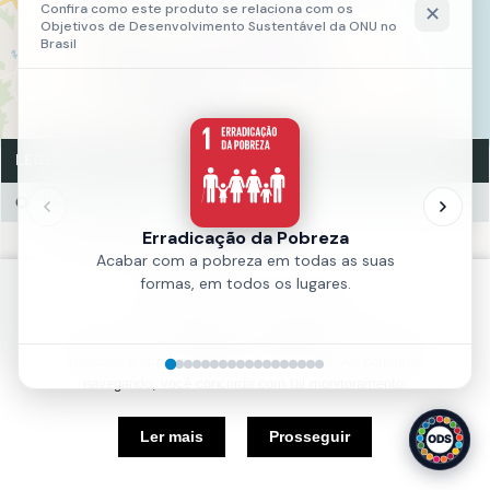
21
3
2
2
5
3
2
3
5
LEGENDA
Ilhas Ecológicas
Ilhas Ecológicas (83)
Fonte:
SCSP
Política de Cookies
Ano:
2026
Nós usamos cookies e outras tecnologias semelhantes para
melhorar a sua experiência em nosso site. Ao continuar
navegando, você concorda com tal monitoramento.
5 km
Ler mais
Prosseguir