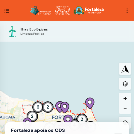
Ilhas Ecológicas
Limpeza Pública
+
6
2
−
2
2
4
2
2
6